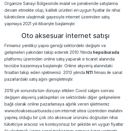
Organize Sanayi Bölgesinde imalat ve perakende satışlarına
devam etmekte olup, kaliteli ürünleri en uygun fiyatlar ile nihai
tüketicilere ulaştırmak gayesiyle internet üzerinden satış
yapmaya 2021 yılı itibariyle başlamıştır.
Oto aksesuar internet satışı
Firmamız yenilikçi yapısı gereği sektördeki değişim ve
gelişmeleri yakından takip ederek 2010 Yılında
hepsiburada
platformu üzerinden online satış yaparak e ticaret alanında
tecrübe kazanmaya başlamıştır. Online alışveriş alanındaki
fırsatları takip eden işletmemiz 2013 yılında
N11
firması ile sanal
pazarlardaki satış ağını genişletmiştir.
2019 yılı sonunda tüm dünyayı etkilen Covid salgını sonrası
değişen alışveriş yaklaşımları ve sektördeki diğer gelişmelere
bağlı olarak online pazarlamaya ağırlık veren işletmemiz
www.otoaksesuarburada.com internet sitesi üzerinden imalatını
yapmış olduğu bir çok oto aksesuar ürününü doğrudan nihai
tüketiciye aracısız ve komisyonsuz bir şekilde en uygun fiyatlar
ile ulaştırmak üzere sanal mağazasını açmaya karar vermiştir.