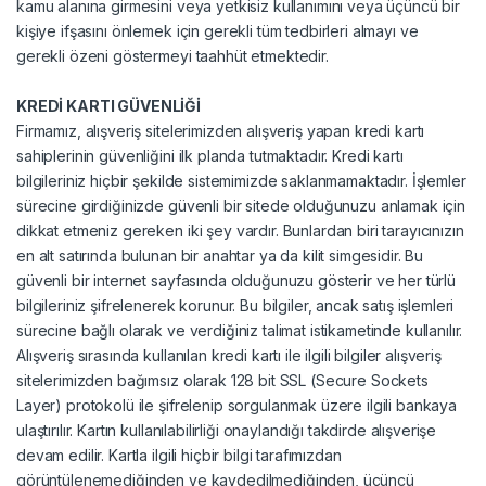
kamu alanına girmesini veya yetkisiz kullanımını veya üçüncü bir
kişiye ifşasını önlemek için gerekli tüm tedbirleri almayı ve
gerekli özeni göstermeyi taahhüt etmektedir.
KREDİ KARTI GÜVENLİĞİ
Firmamız, alışveriş sitelerimizden alışveriş yapan kredi kartı
sahiplerinin güvenliğini ilk planda tutmaktadır. Kredi kartı
bilgileriniz hiçbir şekilde sistemimizde saklanmamaktadır. İşlemler
sürecine girdiğinizde güvenli bir sitede olduğunuzu anlamak için
dikkat etmeniz gereken iki şey vardır. Bunlardan biri tarayıcınızın
en alt satırında bulunan bir anahtar ya da kilit simgesidir. Bu
güvenli bir internet sayfasında olduğunuzu gösterir ve her türlü
bilgileriniz şifrelenerek korunur. Bu bilgiler, ancak satış işlemleri
sürecine bağlı olarak ve verdiğiniz talimat istikametinde kullanılır.
Alışveriş sırasında kullanılan kredi kartı ile ilgili bilgiler alışveriş
sitelerimizden bağımsız olarak 128 bit SSL (Secure Sockets
Layer) protokolü ile şifrelenip sorgulanmak üzere ilgili bankaya
ulaştırılır. Kartın kullanılabilirliği onaylandığı takdirde alışverişe
devam edilir. Kartla ilgili hiçbir bilgi tarafımızdan
görüntülenemediğinden ve kaydedilmediğinden, üçüncü