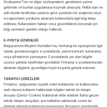
Sözleşmesi”‘nin ve diğer sözleşmelerin gereklerini yerine
getirmek ve bunları uygulamaya koymak amacıyla; Yetkili idari ve
adli otorite tarafından usulüne göre yürütülen bir araştırma veya
soruşturmanın yürütümü amacıyla kullanıcılarla ilgili bilgi talep
edilmesi; Kullanıcıların hakları veya güvenliklerini korumak için
bilgi vermenin gerekli olduğu hallerdir.
E-POSTA GÜVENLİĞİ
Mağazamızın Müşteri Hizmetleri’ne, herhangi bir siparişinizle ilgili
olarak göndereceğiniz e-postalarda, asla kredi kartı numaranızı
veya şifrelerinizi yazmayınız. E-postalarda yer alan bilgiler
üçüncü şahıslar tarafından görülebilir. Firmamız e-postalarınızdan
aktarılan bilgilerin güvenliğini hiçbir koşulda garanti edemez.
TARAYICI ÇEREZLERİ
Firmamız, mağazamızı ziyaret eden kullanıcılar ve kullanıcıların
web sitesini kullanımı hakkındaki bilgileri teknik bir iletişim
dosyası (Çerez-Cookie) kullanarak elde edebilir. Bahsi geçen
teknik iletişim dosyaları, ana bellekte saklanmak üzere bir
internet sitesinin kullanıcının tarayıcısına (browser) gönderdiği