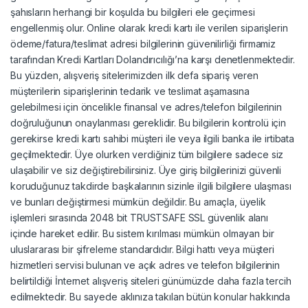
şahısların herhangi bir koşulda bu bilgileri ele geçirmesi
engellenmiş olur. Online olarak kredi kartı ile verilen siparişlerin
ödeme/fatura/teslimat adresi bilgilerinin güvenilirliği firmamiz
tarafından Kredi Kartları Dolandırıcılığı’na karşı denetlenmektedir.
Bu yüzden, alışveriş sitelerimizden ilk defa sipariş veren
müşterilerin siparişlerinin tedarik ve teslimat aşamasına
gelebilmesi için öncelikle finansal ve adres/telefon bilgilerinin
doğruluğunun onaylanması gereklidir. Bu bilgilerin kontrolü için
gerekirse kredi kartı sahibi müşteri ile veya ilgili banka ile irtibata
geçilmektedir. Üye olurken verdiğiniz tüm bilgilere sadece siz
ulaşabilir ve siz değiştirebilirsiniz. Üye giriş bilgilerinizi güvenli
koruduğunuz takdirde başkalarının sizinle ilgili bilgilere ulaşması
ve bunları değiştirmesi mümkün değildir. Bu amaçla, üyelik
işlemleri sırasında 2048 bit TRUSTSAFE SSL güvenlik alanı
içinde hareket edilir. Bu sistem kırılması mümkün olmayan bir
uluslararası bir şifreleme standardıdır. Bilgi hattı veya müşteri
hizmetleri servisi bulunan ve açık adres ve telefon bilgilerinin
belirtildiği İnternet alışveriş siteleri günümüzde daha fazla tercih
edilmektedir. Bu sayede aklınıza takılan bütün konular hakkında