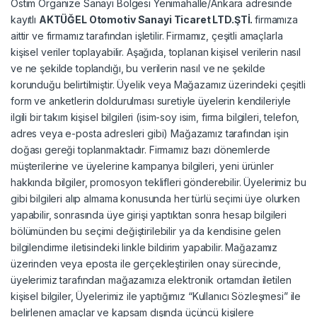
Ostim Organize Sanayi Bölgesi Yenimahalle/Ankara adresinde
kayıtlı
AKTÜĞEL Otomotiv Sanayi Ticaret LTD.ŞTİ.
firmamıza
aittir ve firmamız tarafından işletilir. Firmamız, çeşitli amaçlarla
kişisel veriler toplayabilir. Aşağıda, toplanan kişisel verilerin nasıl
ve ne şekilde toplandığı, bu verilerin nasıl ve ne şekilde
korunduğu belirtilmiştir. Üyelik veya Mağazamız üzerindeki çeşitli
form ve anketlerin doldurulması suretiyle üyelerin kendileriyle
ilgili bir takım kişisel bilgileri (isim-soy isim, firma bilgileri, telefon,
adres veya e-posta adresleri gibi) Mağazamız tarafından işin
doğası gereği toplanmaktadır. Firmamız bazı dönemlerde
müşterilerine ve üyelerine kampanya bilgileri, yeni ürünler
hakkında bilgiler, promosyon teklifleri gönderebilir. Üyelerimiz bu
gibi bilgileri alıp almama konusunda her türlü seçimi üye olurken
yapabilir, sonrasında üye girişi yaptıktan sonra hesap bilgileri
bölümünden bu seçimi değiştirilebilir ya da kendisine gelen
bilgilendirme iletisindeki linkle bildirim yapabilir. Mağazamız
üzerinden veya eposta ile gerçekleştirilen onay sürecinde,
üyelerimiz tarafından mağazamıza elektronik ortamdan iletilen
kişisel bilgiler, Üyelerimiz ile yaptığımız “Kullanıcı Sözleşmesi” ile
belirlenen amaçlar ve kapsam dışında üçüncü kişilere