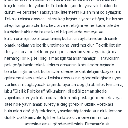
küçük metin dosyalarıdır. Teknik iletişim dosyası site hakkında
durum ve tercihleri saklayarak İnternet’in kullanımını kolaylaştırır.
Teknik iletişim dosyası, siteyi kaç kişinin ziyaret ettiğini, bir kişinin
siteyi hangi amaçla, kaç kez ziyaret ettiğini ve ne kadar sitede
kaldıkları hakkında istatistiksel bilgileri elde etmeye ve
kullanıcılar için özel tasarlanmış kullanıcı sayfalarından dinamik
olarak reklam ve içerik üretilmesine yardımcı olur. Teknik iletişim
dosyası, ana bellekte veya e-postanızdan veri veya başkaca
herhangi bir kişisel bilgi almak için tasarlanmamıştır. Tarayıcıların
pek çoğu başta teknik iletişim dosyasını kabul eder biçimde
tasarlanmıştır ancak kullanıcılar dilerse teknik iletişim dosyasının
gelmemesi veya teknik iletişim dosyasının gönderildiğinde uyarı
verilmesini sağlayacak biçimde ayarları değiştirebilirler. Firmamız,
işbu “Gizlilik Politikası” hükümlerini dilediği zaman sitede
yayınlamak veya kullanıcılara elektronik posta göndermek veya
sitesinde yayınlamak suretiyle değiştirebilir. Gizlilik Politikası
hükümleri değiştiği takdirde, yayınlandığı tarihte yürürlük kazanır.
Gizlilik politikamız ile ilgili her türlü soru ve önerileriniz için
………………..adresine email gönderebilirsiniz. Firmamız’a ait