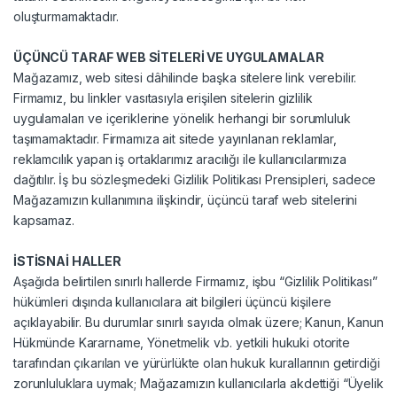
oluşturmamaktadır.
ÜÇÜNCÜ TARAF WEB SİTELERİ VE UYGULAMALAR
Mağazamız, web sitesi dâhilinde başka sitelere link verebilir.
Firmamız, bu linkler vasıtasıyla erişilen sitelerin gizlilik
uygulamaları ve içeriklerine yönelik herhangi bir sorumluluk
taşımamaktadır. Firmamıza ait sitede yayınlanan reklamlar,
reklamcılık yapan iş ortaklarımız aracılığı ile kullanıcılarımıza
dağıtılır. İş bu sözleşmedeki Gizlilik Politikası Prensipleri, sadece
Mağazamızın kullanımına ilişkindir, üçüncü taraf web sitelerini
kapsamaz.
İSTİSNAİ HALLER
Aşağıda belirtilen sınırlı hallerde Firmamız, işbu “Gizlilik Politikası”
hükümleri dışında kullanıcılara ait bilgileri üçüncü kişilere
açıklayabilir. Bu durumlar sınırlı sayıda olmak üzere; Kanun, Kanun
Hükmünde Kararname, Yönetmelik v.b. yetkili hukuki otorite
tarafından çıkarılan ve yürürlükte olan hukuk kurallarının getirdiği
zorunluluklara uymak; Mağazamızın kullanıcılarla akdettiği “Üyelik