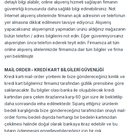
detaylı bilgi alabilir, online alışveriş hizmeti sağlayan firmanın
güvenirliği konusunda daha sağlıklı bilgi edinebilirsiniz. Not:
İnternet alışveriş sitelerinde firmanın açık adresinin ve telefonun
yer almasına dikkat edilmesini tavsiye ediyoruz. Alışveriş
yapacaksanız alışverişinizi yapmadan ürünü aldığınız mağazanın
bütün telefon / adres bilgilerini not edin. Eğer güvenmiyorsanız
alışverişten önce telefon ederek teyit edin. Firmamıza ait tüm
online alışveriş sitelerimizde firmamıza dair tüm bilgiler ve firma
yeri belirtilmiştir.
MAİL ORDER –
KREDİ KART BİLGİLERİ GÜVENLİĞİ
Kredi kartı mail-order yöntemi ile bize göndereceğiniz kimlik ve
kredi kart bilgileriniz firmamız tarafından gizlilik prensibine göre
saklanacaktır. Bu bilgiler olası banka ile oluşubilecek kredi
kartından para çekim itirazlarına karşı 60 gün süre ile bekletilip
daha sonrasında imha edilmektedir. Sipariş ettiğiniz ürünlerin
bedeli karşılığında bize göndereceğiniz tarafınızdan onaylı mail-
order formu bedeli dışında herhangi bir bedelin kartınızdan
çekilmesi halinde doğal olarak bankaya itiraz edebilir ve bu
tutarın ödenmesini engelleyebileceğiniz için bir risk