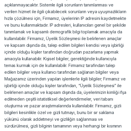
açıklanmayacaktır. Sistemle ilgili sorunların tanımlanması ve
verilen hizmet ile ilgili çıkabilecek sorunların veya uyuşmazlıkların
hızla çözülmesi için, Firmamız, üyelerinin IP adresini kaydetmekte
ve bunu kullanmaktadır. IP adresleri, kullanıcıları genel bir şekilde
tanımlamak ve kapsamlı demografik bilgi toplamak amacıyla da
kullanılabilir. Firmamız, Üyelik Sözleşmesi ile belirlenen amaçlar
ve kapsam dışında da, talep edilen bilgileri kendisi veya işbirliği
içinde olduğu kişiler tarafından doğrudan pazarlama yapmak
amacıyla kullanabilir. Kişisel bilgiler, gerektiğinde kullanıcıyla
temas kurmak için de kullanılabilir. Firmamız tarafından talep
edilen bilgiler veya kullanıcı tarafından sağlanan bilgiler veya
Mağazamız üzerinden yapılan işlemlerle ilgili bilgiler; Firmamız ve
işbirliği içinde olduğu kişiler tarafından, “Üyelik Sözleşmesi” ile
belirlenen amaçlar ve kapsam dışında da, üyelerimizin kimliği ifşa
edilmeden çeşitli istatistiksel değerlendirmeler, veri tabanı
oluşturma ve pazar araştırmalarında kullanılabilir. Firmamız, gizli
bilgileri kesinlikle özel ve gizli tutmayı, bunu bir sır saklama
yükümü olarak addetmeyi ve gizliliğin sağlanması ve
sürdürülmesi, gizli bilginin tamamının veya herhangi bir kısmının