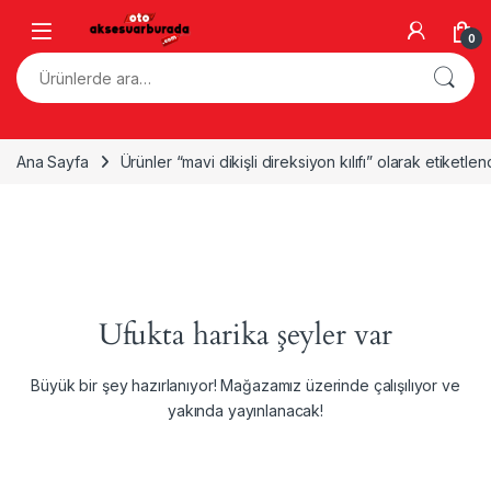
Skip to navigation
Skip to content
0
Ara:
Ana Sayfa
Ürünler “mavi dikişli direksiyon kılıfı” olarak etiketlen
Ufukta harika şeyler var
Büyük bir şey hazırlanıyor! Mağazamız üzerinde çalışılıyor ve
yakında yayınlanacak!